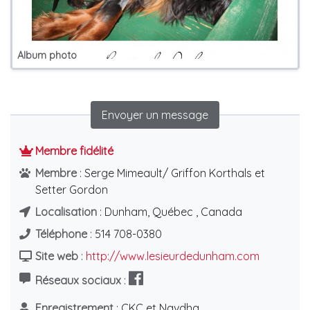
Album photo
Envoyer un message
Membre fidélité
Membre
: Serge Mimeault/ Griffon Korthals et
Setter Gordon
Localisation
: Dunham, Québec , Canada
Téléphone
: 514 708-0380
Site web
:
http://www.lesieurdedunham.com
Réseaux sociaux
:
Enregistrement
: CKC et Navdha