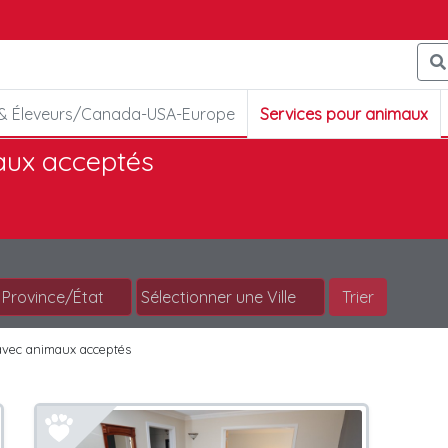
 & Éleveurs/Canada-USA-Europe
Services pour animaux
ux acceptés
Trier
vec animaux acceptés