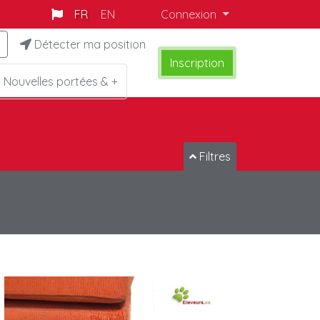
FR
EN
Connexion
Détecter ma position
Inscription
Nouvelles portées & +
Filtres