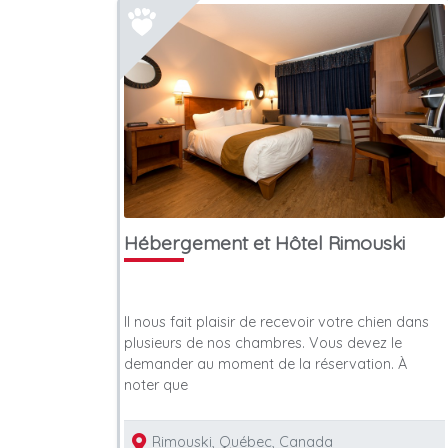
No litter
Hébergement et Hôtel Rimouski
Il nous fait plaisir de recevoir votre chien dans
plusieurs de nos chambres. Vous devez le
s
toilettage et soins pour
Formations 
demander au moment de la réservation. À
animaux
comportem
noter que
Rimouski, Québec, Canada