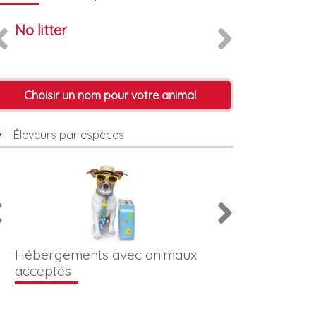
No litter
Choisir un nom pour votre animal
Éleveurs par espèces
Hébergements avec animaux
Photographes &
acceptés
animaliers