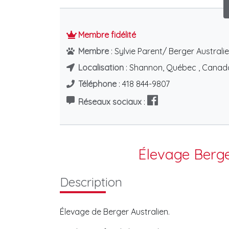
Membre fidélité
Membre
: Sylvie Parent/ Berger Australi
Localisation
: Shannon, Québec , Canad
Téléphone
: 418 844-9807
Promeneurs de
t
chiens
Réseaux sociaux
:
Élevage Berge
Description
Élevage de Berger Australien.