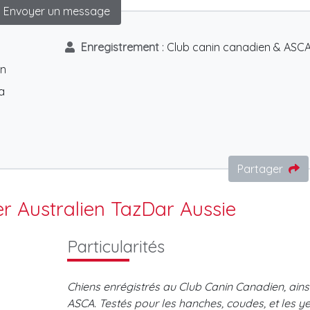
Envoyer un message
Enregistrement
: Club canin canadien & ASC
en
a
oilettage et soins
Formations &
Vétérin
pour animaux
Intervenants en
comportement
Partager
r Australien TazDar Aussie
Particularités
Chiens enrégistrés au Club Canin Canadien, ains
ASCA. Testés pour les hanches, coudes, et les ye