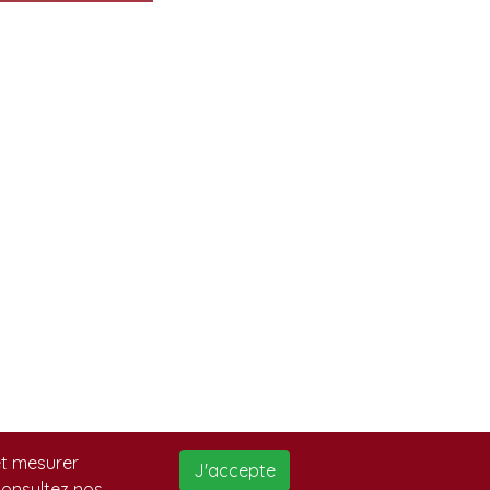
 et mesurer
J'accepte
 consultez nos