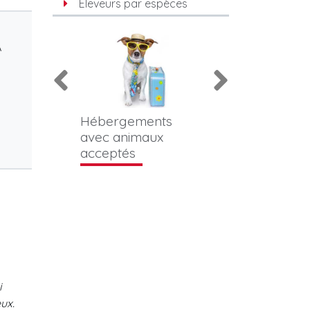
Éleveurs par espèces
A
aires
Hébergements
Photographes 
avec animaux
vidéastes animal
acceptés
i
ux.