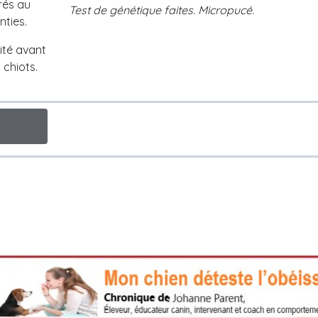
rés au
Test de génétique faites. Micropucé.
nties.
lité avant
 chiots.