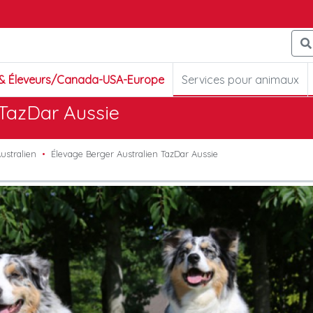
 & Éleveurs/Canada-USA-Europe
Services pour animaux
 TazDar Aussie
ustralien
Élevage Berger Australien TazDar Aussie