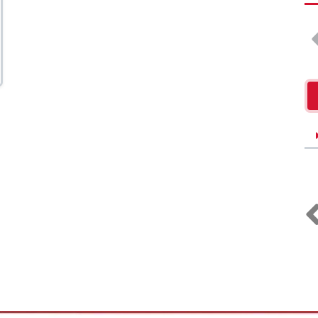
& Intervenants en
Vétérinaires
ent