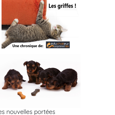
f
Chatterie
Chatterie Haut
Siberian Touch
SAVANNAH
comme trois
Cattery
LAURENTIDES
pommes - Bobtail
des Kouriles
es nouvelles portées