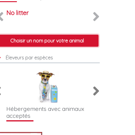
No litter
Choisir un nom pour votre animal
Éleveurs par espèces
Hébergements avec animaux
Photographes &
acceptés
animaliers