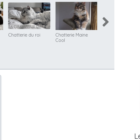
Chatterie du roi
Chatterie Maine
Chatterie Les Neu
Cool
Vies Bengal
L