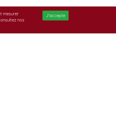
 et mesurer
J'accepte
 consultez nos
 Propos
 site a pour but de vous aider à trouver au
nada, en France et aux États-Unis les meilleurs
eveurs, élevages d’animaux de race et de
mpagnie, ainsi que des services et activités pour
imaux.
équipe d’Eleveurs.ca vous souhaite une agréable
ite.
À propos