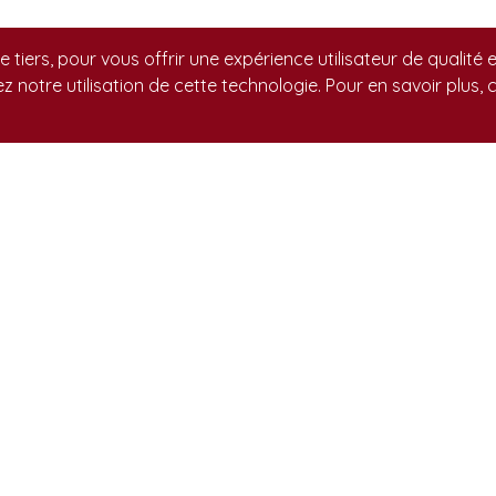
de tiers, pour vous offrir une expérience utilisateur de qualité
ez notre utilisation de cette technologie. Pour en savoir plus,
écent
À
 déteste l’obéissance
Ce
Ca
en s’emmerde pendant vos périodes d’entraînement? Il
él
 préfère se coucher ou s’éloigner, au lieu d’obéir? Votre
co
nque tout simplement de motivation. Chaque mot
an
ou signal) que votre chien apprend, correspond à une
 à un comportement précis. Pour qu’un comportement
L’
isse être répété, le chien doit être motivé. Une seule et
vis
e fait en sorte qu’un chien fait tel ou tel comportement : sa
 Sans motivation, le chien laisse tomber. C’est aussi simple
est-ce qui va motiver le chien? La motivation, c’est quelque
rinsèque. Chaque chien, selon sa personnalité, aura
3 14:31:08