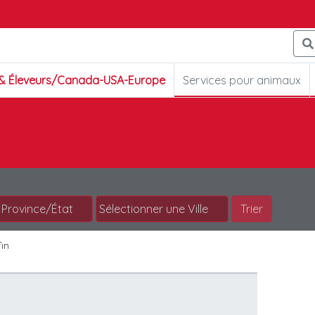
 & Éleveurs/Canada-USA-Europe
Services pour animaux
Trier
in