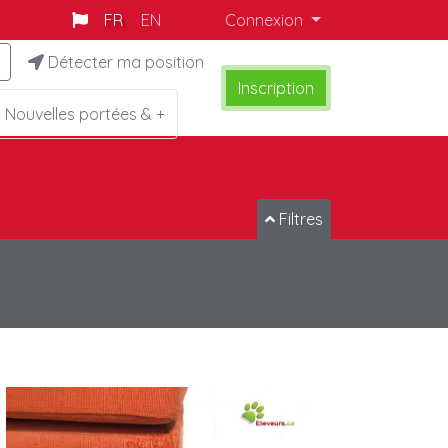
FR
EN
Connexion
Détecter ma position
Inscription
Nouvelles portées & +
Filtres