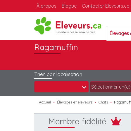
À propos
Blogue
Contacter Eleveurs.ca
Élevages
Ragamuffin
Trier par localisation
Accueil
Élevages et éleveurs
Chats
Ragamuff
Membre fidélité