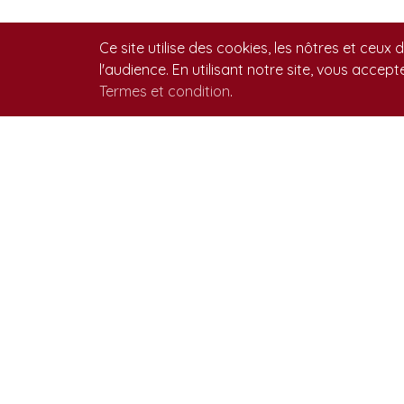
Ce site utilise des cookies, les nôtres et ceux 
l'audience. En utilisant notre site, vous accept
Termes et condition
.
Article r
Mon chien
Votre chi
décroche et
chien ma
(commande 
action ou
enseigné pu
unique chos
motivation.
que ça! Qu’
chose d’int
2021-05-1