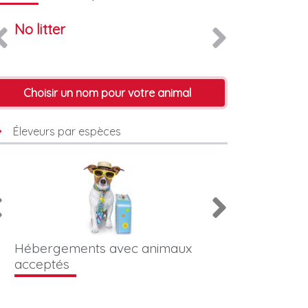
No litter
Choisir un nom pour votre animal
Éleveurs par espèces
Hébergements avec animaux
Photographes &
acceptés
animaliers