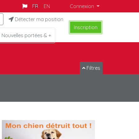
FR
EN
Connexion
Détecter ma position
Inscription
Nouvelles portées & +
Filtres