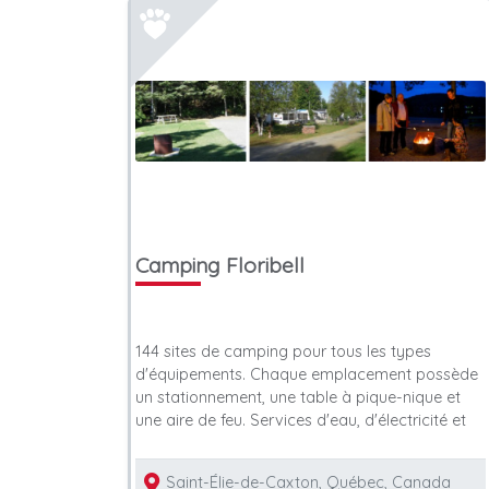
No litter
Camping Floribell
144 sites de camping pour tous les types
d'équipements. Chaque emplacement possède
s
toilettage et soins pour
Formations 
un stationnement, une table à pique-nique et
animaux
comportem
une aire de feu. Services d'eau, d'électricité et
Saint-Élie-de-Caxton, Québec, Canada